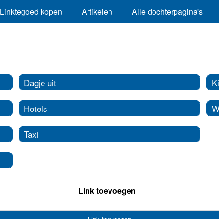
Linktegoed kopen
Artikelen
Alle dochterpagina's
Dagje uit
K
Hotels
W
Taxi
Link toevoegen
Link toevoegen